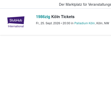
Der Marktplatz für Veranstaltungs
1986zig
Köln Tickets
StubHub - Wo Fans Tickets kauf
Fr., 25. Sept. 2026
•
20:00
in
Palladium Köln
,
Köln
,
NW