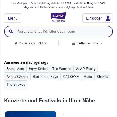
Der Marktplatz für Veranstaltungstickets seit 2009.
Jede Bestellung ist 100%
ans Tickets kaufen & verkaufen
abgesichert.
Preise können vom Originalpreis abweichen.
StubHub - Wo Fans
Menü
Einloggen
Columbus, OH
Alle Termine
Am meisten nachgefragt
Bruno Mars
Harry Styles
The Weeknd
A$AP Rocky
Ariana Grande
Backstreet Boys
KATSEYE
Muse
Shakira
The Strokes
Konzerte und Festivals in Ihrer Nähe
...
...