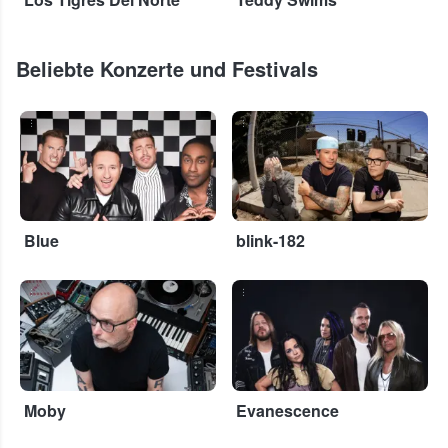
Beliebte Konzerte und Festivals
...
...
Blue
blink-182
...
...
Moby
Evanescence