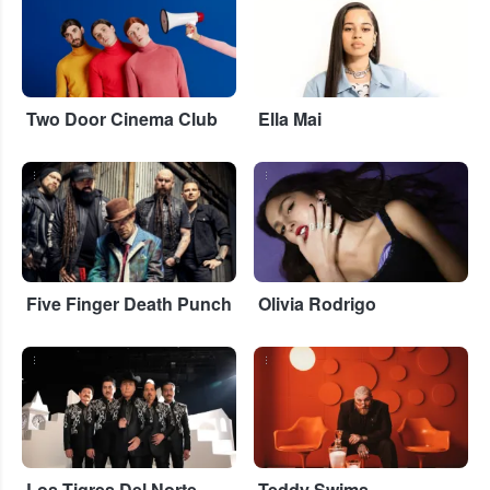
Two Door Cinema Club
Ella Mai
...
...
Five Finger Death Punch
Olivia Rodrigo
...
...
Los Tigres Del Norte
Teddy Swims