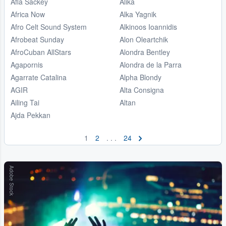
Afla Sackey
Alika
Africa Now
Alka Yagnik
Afro Celt Sound System
Alkinoos Ioannidis
Afrobeat Sunday
Alon Oleartchik
AfroCuban AllStars
Alondra Bentley
Agapornis
Alondra de la Parra
Agarrate Catalina
Alpha Blondy
AGIR
Alta Consigna
Ailing Tai
Altan
Ajda Pekkan
1
2
. . .
24
Adobe Stock