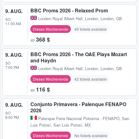
BBC Proms 2026 - Relaxed Prom
9. AUG.
London Royal Albert Hall
,
London, London, GB
SO
11:00 AM
Dieses Wochenende
40 tickets available
368 $
ab
BBC Proms 2026 - The OAE Plays Mozart
9. AUG.
and Haydn
SO
7:00 PM
London Royal Albert Hall
,
London, London, GB
Dieses Wochenende
42 tickets available
116 $
ab
Conjunto Primavera - Palenque FENAPO
9. AUG.
2026
SO
8:00 PM
Palenque Feria Nacional Potosina - FENAPO
,
San
Luis Potosí, San Luis Potosí, MX
Dieses Wochenende
No tickets available