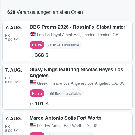
628
Veranstaltungen an allen Orten
BBC Proms 2026 - Rossini’s ‘Stabat mater’
7. AUG.
London Royal Albert Hall
,
London, London, GB
FR
7:00 PM
Heute
40 tickets available
368 $
ab
Gipsy Kings featuring Nicolas Reyes Los
7. AUG.
Angeles
FR
8:00 PM
Greek Theatre Los Angeles
,
Los Angeles, CA, US
Heute
166 tickets available
101 $
ab
Marco Antonio Solís Fort Worth
7. AUG.
Dickies Arena
,
Fort Worth, TX, US
FR
8:00 PM