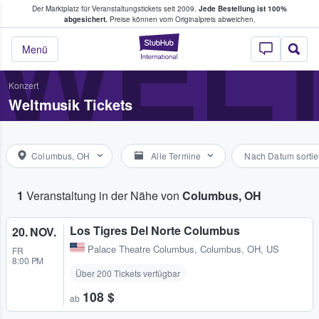
Der Marktplatz für Veranstaltungstickets seit 2009.
Jede Bestellung ist 100%
ans Tickets kaufen & verkaufen
WEL
abgesichert.
Preise können vom Originalpreis abweichen.
StubHub - Wo Fans
Menü
Konzert
Weltmusik Tickets
Columbus, OH
Alle Termine
Nach Datum sortie
1
Veranstaltung in der Nähe von
Columbus, OH
Los Tigres Del Norte Columbus
20. NOV.
Palace Theatre Columbus
,
Columbus, OH, US
FR
8:00 PM
Über 200 Tickets verfügbar
108 $
ab