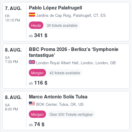
Pablo López Palafrugell
7. AUG.
Jardins de Cap Roig
,
Palafrugell, CT, ES
FR
10:15 PM
Heute
30 tickets available
341 $
ab
BBC Proms 2026 - Berlioz’s ‘Symphonie
8. AUG.
fantastique’
SA
7:30 PM
London Royal Albert Hall
,
London, London, GB
Morgen
42 tickets available
116 $
ab
Marco Antonio Solís Tulsa
8. AUG.
BOK Center
,
Tulsa, OK, US
SA
8:00 PM
Morgen
Über 200 Tickets verfügbar
74 $
ab