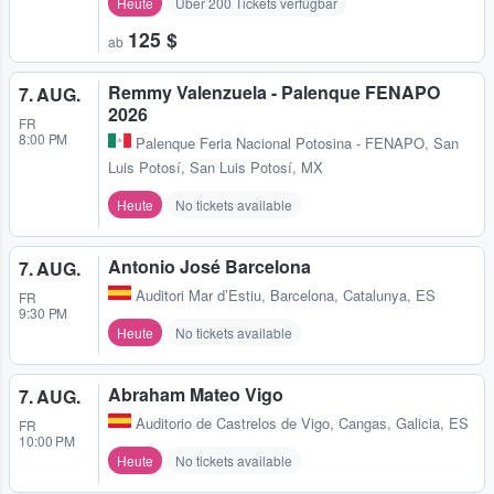
Heute
Über 200 Tickets verfügbar
125 $
ab
Remmy Valenzuela - Palenque FENAPO
7. AUG.
2026
FR
8:00 PM
Palenque Feria Nacional Potosina - FENAPO
,
San
Luis Potosí, San Luis Potosí, MX
Heute
No tickets available
Antonio José Barcelona
7. AUG.
Auditori Mar d’Estiu
,
Barcelona, Catalunya, ES
FR
9:30 PM
Heute
No tickets available
Abraham Mateo Vigo
7. AUG.
Auditorio de Castrelos de Vigo
,
Cangas, Galicia, ES
FR
10:00 PM
Heute
No tickets available