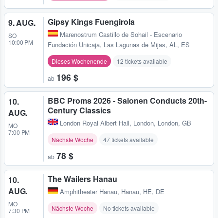
Gipsy Kings Fuengirola
9. AUG.
Marenostrum Castillo de Sohail - Escenario
SO
10:00 PM
Fundación Unicaja
,
Las Lagunas de Mijas, AL, ES
Dieses Wochenende
12 tickets available
196 $
ab
BBC Proms 2026 - Salonen Conducts 20th-
10.
Century Classics
AUG.
London Royal Albert Hall
,
London, London, GB
MO
7:00 PM
Nächste Woche
47 tickets available
78 $
ab
The Wailers Hanau
10.
AUG.
Amphitheater Hanau
,
Hanau, HE, DE
MO
Nächste Woche
No tickets available
7:30 PM