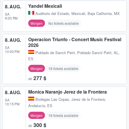
Yandel Mexicali
8. AUG.
Auditorio del Estado
,
Mexicali, Baja California, MX
SA
9:00 PM
Morgen
No tickets available
Operacion Triunfo - Concert Music Festival
8. AUG.
2026
SA
10:00 PM
Poblado de Sancti Petri
,
Poblado Sancti Petri, AL,
ES
Morgen
18 tickets available
277 $
ab
Monica Naranjo Jerez de la Frontera
8. AUG.
Bodegas Las Copas
,
Jerez de la Frontera,
SA
10:15 PM
Andalucía, ES
Morgen
18 tickets available
300 $
ab