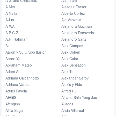
A Grand Christmas
Alan Tam
A Mei
Alasdair Fraser
A Naifa
Alberto Cortez
A-Lin
Ale Vanzella
A-WA
Alejandra Guzman
A.B.C-Z
Alejandro Escovedo
A.R. Rahman
Alejandro Sanz
A1
Alex Campos
Aaron y Su Grupo Ilusion
Alex Cohen
Aaron Yan
Alex Cuba
Abraham Mateo
Alex Sensation
Adam Ant
Alex To
Adriana Calcanhotto
Alexander Serov
Adriana Varela
Alexis y Fido
Adriel Favela
Alfred Hui
AEGIS
Ali and Shin Yong Jae
Afenginn
Aliados
Afilia Saga
Alicia Villareal