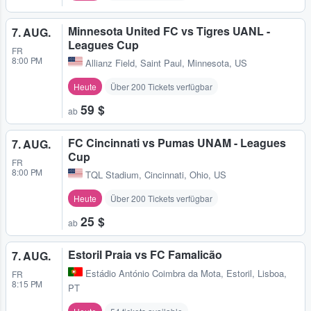
Minnesota United FC vs Tigres UANL -
7. AUG.
Leagues Cup
FR
8:00 PM
Allianz Field
,
Saint Paul, Minnesota, US
Heute
Über 200 Tickets verfügbar
59 $
ab
FC Cincinnati vs Pumas UNAM - Leagues
7. AUG.
Cup
FR
8:00 PM
TQL Stadium
,
Cincinnati, Ohio, US
Heute
Über 200 Tickets verfügbar
25 $
ab
Estoril Praia vs FC Famalicão
7. AUG.
Estádio António Coimbra da Mota
,
Estoril, Lisboa,
FR
8:15 PM
PT