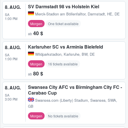
SV Darmstadt 98 vs Holstein Kiel
8. AUG.
Merck-Stadion am Böllenfalltor
,
Darmstadt, HE, DE
SA
1:00 PM
Morgen
One ticket available
40 $
ab
Karlsruher SC vs Arminia Bielefeld
8. AUG.
Wildparkstadion
,
Karlsruhe, BW, DE
SA
1:00 PM
Morgen
16 tickets available
80 $
ab
Swansea City AFC vs Birmingham City FC -
8. AUG.
Carabao Cup
SA
3:00 PM
Swansea.com (Liberty) Stadium
,
Swansea, SWA,
GB
Morgen
No tickets available