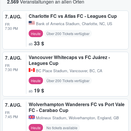
2.569
Veranstaltungen an allen Orten
Charlotte FC vs Atlas FC - Leagues Cup
7. AUG.
Bank of America Stadium
,
Charlotte, NC, US
FR
7:30 PM
Heute
Über 200 Tickets verfügbar
33 $
ab
Vancouver Whitecaps vs FC Juárez -
7. AUG.
Leagues Cup
FR
7:30 PM
BC Place Stadium
,
Vancouver, BC, CA
Heute
Über 200 Tickets verfügbar
19 $
ab
Wolverhampton Wanderers FC vs Port Vale
7. AUG.
FC - Carabao Cup
FR
7:45 PM
Molineux Stadium
,
Wolverhampton, England, GB
Heute
No tickets available