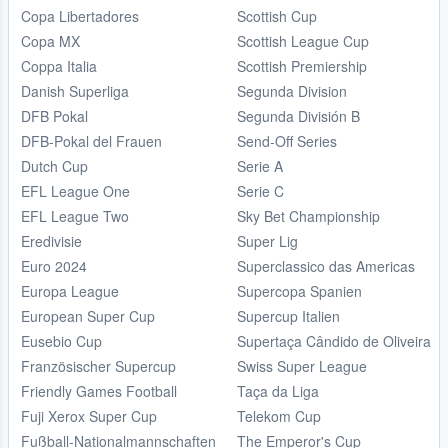
Copa Libertadores
Scottish Cup
Copa MX
Scottish League Cup
Coppa Italia
Scottish Premiership
Danish Superliga
Segunda Division
DFB Pokal
Segunda División B
DFB-Pokal del Frauen
Send-Off Series
Dutch Cup
Serie A
EFL League One
Serie C
EFL League Two
Sky Bet Championship
Eredivisie
Super Lig
Euro 2024
Superclassico das Americas
Europa League
Supercopa Spanien
European Super Cup
Supercup Italien
Eusebio Cup
Supertaça Cândido de Oliveira
Französischer Supercup
Swiss Super League
Friendly Games Football
Taça da Liga
Fuji Xerox Super Cup
Telekom Cup
Fußball-Nationalmannschaften
The Emperor's Cup