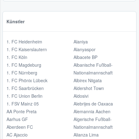
Künstler
1. FC Heidenheim
Alaniya
1. FC Kaiserslautern
Alanyaspor
1. FC Köln
Albacete BP
1. FC Magdeburg
Albanische Fußball-
1. FC Nürnberg
Nationalmannschaft
1. FC Phönix Lübeck
Albirex Niigata
1. FC Saarbrücken
Aldershot Town
1. FC Union Berlin
Aldosivi
1. FSV Mainz 05
Alebrijes de Oaxaca
AA Ponte Preta
Alemannia Aachen
Aarhus GF
Algerische Fußball-
Aberdeen FC
Nationalmannschaft
AC Ajaccio
Alianza Lima