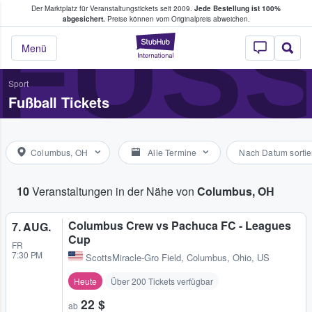
Der Marktplatz für Veranstaltungstickets seit 2009.
Jede Bestellung ist 100%
ans Tickets kaufen & verkaufen
FUS
abgesichert.
Preise können vom Originalpreis abweichen.
StubHub - Wo Fans
Menü
Sport
Fußball Tickets
Columbus, OH
Alle Termine
Nach Datum sortie
10
Veranstaltungen in der Nähe von
Columbus, OH
Columbus Crew vs Pachuca FC - Leagues
7. AUG.
Cup
FR
7:30 PM
ScottsMiracle-Gro Field
,
Columbus, Ohio, US
Heute
Über 200 Tickets verfügbar
22 $
ab