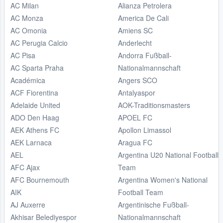
AC Milan
Alianza Petrolera
AC Monza
America De Cali
AC Omonia
Amiens SC
AC Perugia Calcio
Anderlecht
AC Pisa
Andorra Fußball-
AC Sparta Praha
Nationalmannschaft
Académica
Angers SCO
ACF Fiorentina
Antalyaspor
Adelaide United
AOK-Traditionsmasters
ADO Den Haag
APOEL FC
AEK Athens FC
Apollon Limassol
AEK Larnaca
Aragua FC
AEL
Argentina U20 National Football
AFC Ajax
Team
AFC Bournemouth
Argentina Women's National
AIK
Football Team
AJ Auxerre
Argentinische Fußball-
Akhisar Belediyespor
Nationalmannschaft