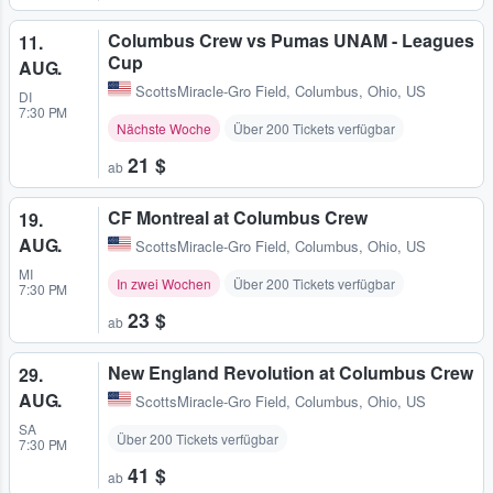
Columbus Crew vs Pumas UNAM - Leagues
11.
Cup
AUG.
ScottsMiracle-Gro Field
,
Columbus, Ohio, US
DI
7:30 PM
Nächste Woche
Über 200 Tickets verfügbar
21 $
ab
CF Montreal at Columbus Crew
19.
AUG.
ScottsMiracle-Gro Field
,
Columbus, Ohio, US
MI
In zwei Wochen
Über 200 Tickets verfügbar
7:30 PM
23 $
ab
New England Revolution at Columbus Crew
29.
AUG.
ScottsMiracle-Gro Field
,
Columbus, Ohio, US
SA
Über 200 Tickets verfügbar
7:30 PM
41 $
ab