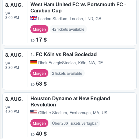
West Ham United FC vs Portsmouth FC -
8. AUG.
Carabao Cup
SA
3:00 PM
London Stadium
,
London, LND, GB
Morgen
42 tickets available
17 $
ab
1. FC Köln vs Real Sociedad
8. AUG.
RheinEnergieStadion
,
Köln, NW, DE
SA
3:30 PM
Morgen
2 tickets available
53 $
ab
Houston Dynamo at New England
8. AUG.
Revolution
SA
4:30 PM
Gillette Stadium
,
Foxborough, MA, US
Morgen
Über 200 Tickets verfügbar
40 $
ab