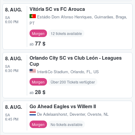
Vitória SC vs FC Arouca
8. AUG.
Estádio Dom Afonso Henriques
,
Guimarães, Braga,
SA
6:00 PM
PT
Morgen
12 tickets available
77 $
ab
Orlando City SC vs Club León - Leagues
8. AUG.
Cup
SA
6:30 PM
Inter&Co Stadium
,
Orlando, FL, US
Morgen
Über 200 Tickets verfügbar
28 $
ab
Go Ahead Eagles vs Willem II
8. AUG.
De Adelaarshorst
,
Deventer, Overste, NL
SA
6:45 PM
Morgen
No tickets available