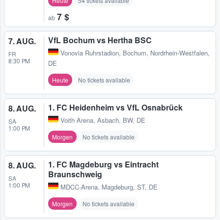
Heute
54 tickets available
7 $
ab
VfL Bochum vs Hertha BSC
7. AUG.
Vonovia Ruhrstadion
,
Bochum, Nordrhein-Westfalen,
FR
8:30 PM
DE
Heute
No tickets available
1. FC Heidenheim vs VfL Osnabrück
8. AUG.
Voith Arena
,
Asbach, BW, DE
SA
1:00 PM
Morgen
No tickets available
1. FC Magdeburg vs Eintracht
8. AUG.
Braunschweig
SA
1:00 PM
MDCC-Arena
,
Magdeburg, ST, DE
Morgen
No tickets available