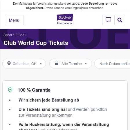
Der Marktplatz für Veranstaltungstickets seit 2009.
Jede Bestellung ist 100%
ans Tickets kaufen & verkaufen
CLU
abgesichert.
Preise können vom Originalpreis abweichen.
StubHub - Wo Fans
Menü
Sport
/
Fußball
Club World Cup Tickets
Columbus, OH
Alle Termine
Nach Datum sortie
100 % Garantie
Wir sichern jede Bestellung ab
Die Tickets sind original
und werden pünktlich
zur Veranstaltung ankommen
Volle Rückerstattung, wenn die Veranstaltung