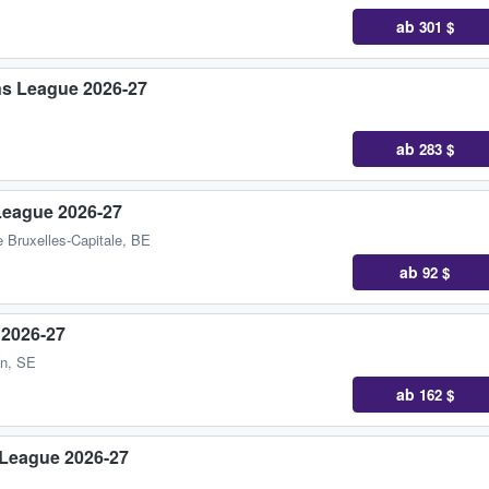
ab
301 $
ns League 2026-27
ab
283 $
League 2026-27
e Bruxelles-Capitale, BE
ab
92 $
 2026-27
än, SE
ab
162 $
 League 2026-27