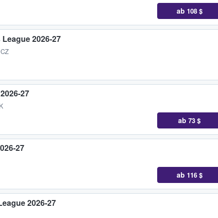
ab
108 $
s League 2026-27
 CZ
 2026-27
DK
ab
73 $
2026-27
ab
116 $
 League 2026-27