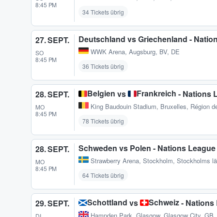
8:45 PM
34 Tickets übrig
Deutschland vs Griechenland - Natio
27. SEPT.
WWK Arena
,
Augsburg, BV, DE
SO
8:45 PM
36 Tickets übrig
Belgien
Frankreich
vs
- Nations 
28. SEPT.
King Baudouin Stadium
,
Bruxelles, Région d
MO
8:45 PM
78 Tickets übrig
Schweden vs Polen - Nations League
28. SEPT.
Strawberry Arena
,
Stockholm, Stockholms l
MO
8:45 PM
64 Tickets übrig
Schottland
Schweiz
vs
- Nations
29. SEPT.
Hampden Park
,
Glasgow, Glasgow City, GB
DI