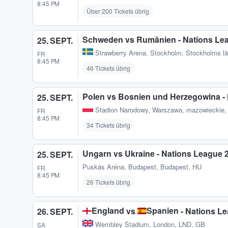
8:45 PM
Über 200 Tickets übrig
Schweden vs Rumänien - Nations Le
25. SEPT.
Strawberry Arena
,
Stockholm, Stockholms l
FR
8:45 PM
46 Tickets übrig
Polen vs Bosnien und Herzegowina -
25. SEPT.
Stadion Narodowy
,
Warszawa, mazowieckie,
FR
8:45 PM
34 Tickets übrig
Ungarn vs Ukraine - Nations League 
25. SEPT.
Puskás Aréna
,
Budapest, Budapest, HU
FR
8:45 PM
26 Tickets übrig
England
Spanien
vs
- Nations L
26. SEPT.
Wembley Stadium
,
London, LND, GB
SA