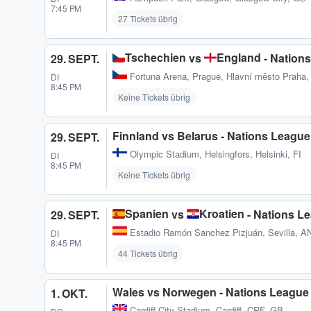
7:45 PM
27 Tickets übrig
Tschechien
England
vs
- Nation
29. SEPT.
Fortuna Arena
,
Prague, Hlavní město Praha,
DI
8:45 PM
Keine Tickets übrig
Finnland vs Belarus - Nations League
29. SEPT.
Olympic Stadium
,
Helsingfors, Helsinki, FI
DI
8:45 PM
Keine Tickets übrig
Spanien
Kroatien
vs
- Nations L
29. SEPT.
Estadio Ramón Sanchez Pizjuán
,
Sevilla, 
DI
8:45 PM
44 Tickets übrig
Wales vs Norwegen - Nations League
1. OKT.
Cardiff City Stadium
,
Cardiff, CRF, GB