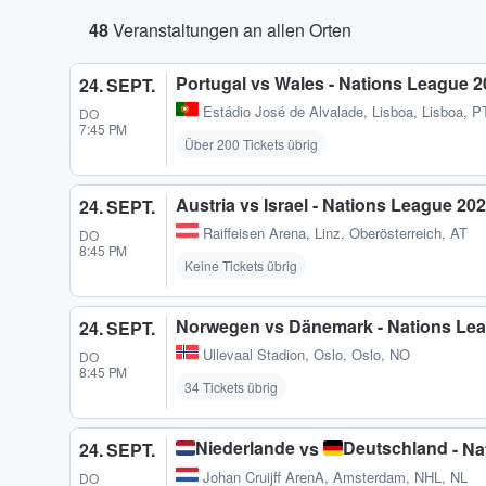
48
Veranstaltungen an allen Orten
Portugal vs Wales - Nations League 2
24. SEPT.
Estádio José de Alvalade
,
Lisboa, Lisboa, P
DO
7:45 PM
Über 200 Tickets übrig
Austria vs Israel - Nations League 20
24. SEPT.
Raiffeisen Arena
,
Linz, Oberösterreich, AT
DO
8:45 PM
Keine Tickets übrig
Norwegen vs Dänemark - Nations Lea
24. SEPT.
Ullevaal Stadion
,
Oslo, Oslo, NO
DO
8:45 PM
34 Tickets übrig
Niederlande
Deutschland
vs
- Na
24. SEPT.
Johan Cruijff ArenA
,
Amsterdam, NHL, NL
DO