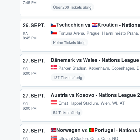
7:45 PM
Über 200 Tickets übrig
Tschechien
Kroatien
vs
- Nation
26. SEPT.
Fortuna Arena
,
Prague, Hlavní město Praha,
SA
8:45 PM
Keine Tickets übrig
Dänemark vs Wales - Nations League
27. SEPT.
Parken Stadion
,
København, Copenhagen, 
SO
6:00 PM
137 Tickets übrig
Austria vs Kosovo - Nations League 
27. SEPT.
Ernst Happel Stadium
,
Wien, WI, AT
SO
6:00 PM
54 Tickets übrig
Norwegen
Portugal
vs
- Nations
27. SEPT.
Ullevaal Stadion
,
Oslo, Oslo, NO
SO