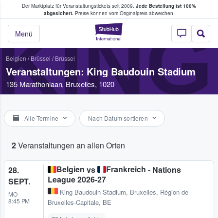
Der Marktplatz für Veranstaltungstickets seit 2009.
Jede Bestellung ist 100%
ans Tickets kaufen & verkaufen
abgesichert.
Preise können vom Originalpreis abweichen.
KING
StubHub - Wo Fans
Menü
Belgien
/
Brüssel
/
Brüssel
Veranstaltungen: King Baudouin Stadium
135 Marathonlaan, Bruxelles, 1020
Alle Termine
Nach Datum sortieren
2
Veranstaltungen an allen Orten
Belgien
Frankreich
vs
- Nations
28.
League 2026-27
SEPT.
King Baudouin Stadium
,
Bruxelles, Région de
MO
8:45 PM
Bruxelles-Capitale, BE