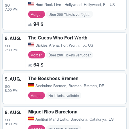
Hard Rock Live - Hollywood
,
Hollywood, FL, US
SO
7:00 PM
Morgen
Über 200 Tickets verfügbar
94 $
ab
The Guess Who Fort Worth
9. AUG.
Dickies Arena
,
Fort Worth, TX, US
SO
7:30 PM
Morgen
Über 200 Tickets verfügbar
64 $
ab
The Bosshoss Bremen
9. AUG.
Seebühne Bremen
,
Bremen, Bremen, DE
SO
8:00 PM
Morgen
No tickets available
Miguel Ríos Barcelona
9. AUG.
Auditori Mar d’Estiu
,
Barcelona, Catalunya, ES
SO
9:30 PM
Morgen
No tickets available