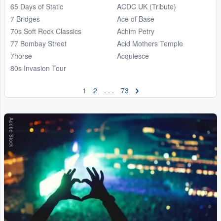
65 Days of Static
ACDC UK (Tribute)
7 Bridges
Ace of Base
70s Soft Rock Classics
Achim Petry
77 Bombay Street
Acid Mothers Temple
7horse
Acquiesce
80s Invasion Tour
1
2
. . .
73
Adobe Stock