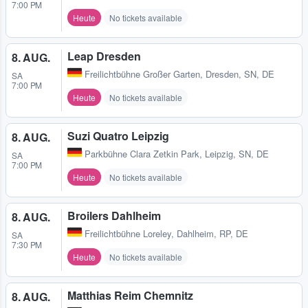
7:00 PM
Heute
No tickets available
Leap Dresden
8. AUG.
Freilichtbühne Großer Garten
,
Dresden, SN, DE
SA
7:00 PM
Heute
No tickets available
Suzi Quatro Leipzig
8. AUG.
Parkbühne Clara Zetkin Park
,
Leipzig, SN, DE
SA
7:00 PM
Heute
No tickets available
Broilers Dahlheim
8. AUG.
Freilichtbühne Loreley
,
Dahlheim, RP, DE
SA
7:30 PM
Heute
No tickets available
Matthias Reim Chemnitz
8. AUG.