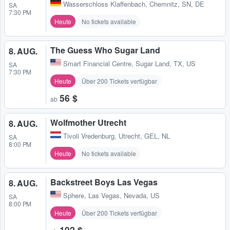
Wasserschloss Klaffenbach
,
Chemnitz, SN, DE
SA
7:30 PM
Heute
No tickets available
The Guess Who Sugar Land
8. AUG.
Smart Financial Centre
,
Sugar Land, TX, US
SA
7:30 PM
Heute
Über 200 Tickets verfügbar
56 $
ab
Wolfmother Utrecht
8. AUG.
Tivoli Vredenburg
,
Utrecht, GEL, NL
SA
8:00 PM
Heute
No tickets available
Backstreet Boys Las Vegas
8. AUG.
Sphere
,
Las Vegas, Nevada, US
SA
8:00 PM
Heute
Über 200 Tickets verfügbar
192 $