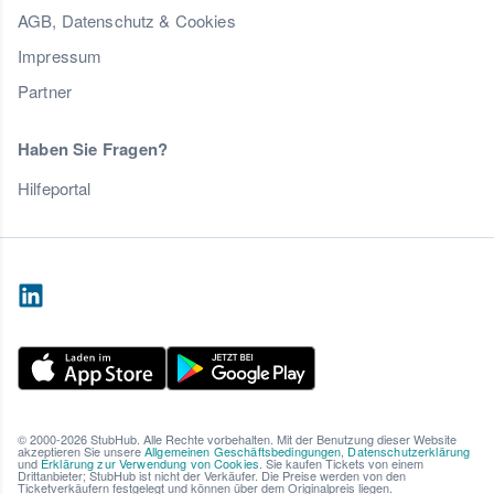
AGB, Datenschutz & Cookies
Impressum
Partner
Haben Sie Fragen?
Hilfeportal
© 2000-2026 StubHub. Alle Rechte vorbehalten. Mit der Benutzung dieser Website
akzeptieren Sie unsere
Allgemeinen Geschäftsbedingungen
,
Datenschutzerklärung
und
Erklärung zur Verwendung von Cookies
. Sie kaufen Tickets von einem
Drittanbieter; StubHub ist nicht der Verkäufer. Die Preise werden von den
Ticketverkäufern festgelegt und können über dem Originalpreis liegen.