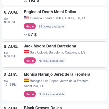
ab
Eagles of Death Metal Dallas
8. AUG.
Granada Theater Dallas
,
Dallas, TX, US
SA
8:00 PM
Heute
29 tickets available
57 $
ab
Jack Moore Band Barcelona
8. AUG.
Sala Upload
,
Barcelona, Catalunya, ES
SA
9:00 PM
Heute
No tickets available
Monica Naranjo Jerez de la Frontera
8. AUG.
Bodegas Las Copas
,
Jerez de la Frontera,
SA
10:15 PM
Andalucía, ES
Heute
No tickets available
Black Crowes Dallas
9. AUG.