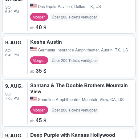
Dos Equis Pavilion
,
Dallas, TX, US
SO
6:30 PM
Morgen
Über 200 Tickets verfügbar
40 $
ab
Kesha Austin
9. AUG.
Germania Insurance Amphitheater
,
Austin, TX, US
SO
6:40 PM
Morgen
Über 200 Tickets verfügbar
35 $
ab
Santana & The Doobie Brothers Mountain
9. AUG.
View
SO
7:00 PM
Shoreline Amphitheatre
,
Mountain View, CA, US
Morgen
Über 200 Tickets verfügbar
45 $
ab
Deep Purple with Kansas Hollywood
9. AUG.