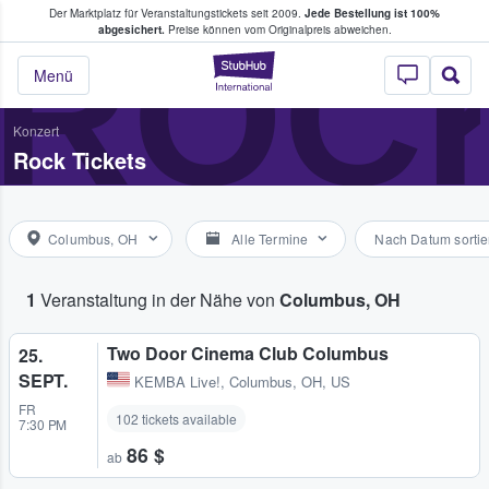
Der Marktplatz für Veranstaltungstickets seit 2009.
Jede Bestellung ist 100%
ans Tickets kaufen & verkaufen
ROC
abgesichert.
Preise können vom Originalpreis abweichen.
StubHub - Wo Fans
Menü
Konzert
Rock Tickets
Columbus, OH
Alle Termine
Nach Datum sortie
1
Veranstaltung in der Nähe von
Columbus, OH
Two Door Cinema Club Columbus
25.
SEPT.
KEMBA Live!
,
Columbus, OH, US
FR
102 tickets available
7:30 PM
86 $
ab