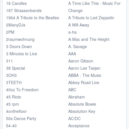
16 Candles
A Time Like This - Music For
187 Strassenbande
Change
1964 A Tribute to the Beatles
A Tribute to Led Zeppelin
2ManyDJs
A Will Away
2PM
a-ha
2raumwohnung
A-Mac and The Height
3 Doors Down
A. Savage
3 Minutes to Live
AAA
311
Aaron Gibson
38 Special
Aaron Lee Tasjan
3OH3
ABBA - The Music
3TEETH
Abbey Road Live
40oz To Freedom
ABC
45 Riots
Abraham
45 rpm
Absolute Bowie
4onthefloor
Absolution Key
50s Dance Party
AC/DC
54-40
Acceptance