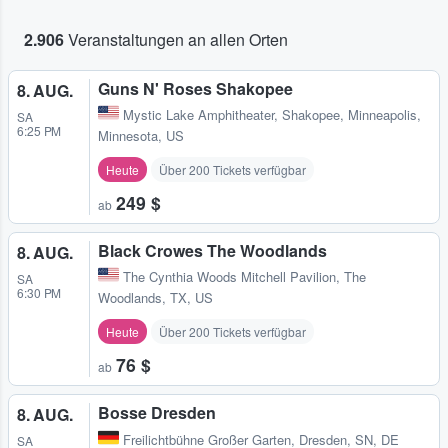
2.906
Veranstaltungen an allen Orten
Guns N' Roses Shakopee
8. AUG.
Mystic Lake Amphitheater
,
Shakopee, Minneapolis,
SA
6:25 PM
Minnesota, US
Heute
Über 200 Tickets verfügbar
249 $
ab
Black Crowes The Woodlands
8. AUG.
The Cynthia Woods Mitchell Pavilion
,
The
SA
6:30 PM
Woodlands, TX, US
Heute
Über 200 Tickets verfügbar
76 $
ab
Bosse Dresden
8. AUG.
Freilichtbühne Großer Garten
,
Dresden, SN, DE
SA