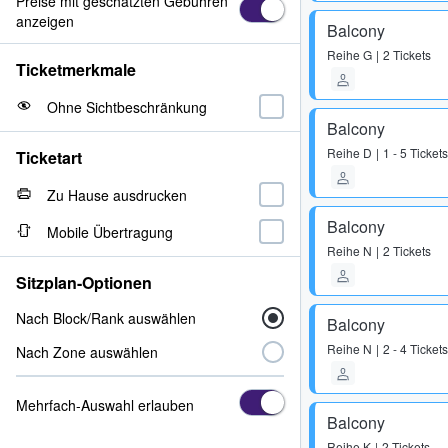
Preise mit geschätzten Gebühren
anzeigen
Balcony
Reihe
G
2 Tickets
Ticketmerkmale
Ohne Sichtbeschränkung
Balcony
Reihe
D
1 - 5 Tickets
Ticketart
Zu Hause ausdrucken
Balcony
Mobile Übertragung
Reihe
N
2 Tickets
Sitzplan-Optionen
Nach Block/Rank auswählen
Balcony
Reihe
N
2 - 4 Tickets
Nach Zone auswählen
Mehrfach-Auswahl erlauben
Balcony
Reihe
K
2 Tickets