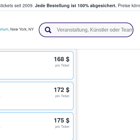
tickets seit 2009.
Jede Bestellung ist 100% abgesichert.
Preise könn
en & verkaufen
orium
,
New York
,
NY
168 $
pro Ticket
172 $
s
pro Ticket
175 $
s
pro Ticket