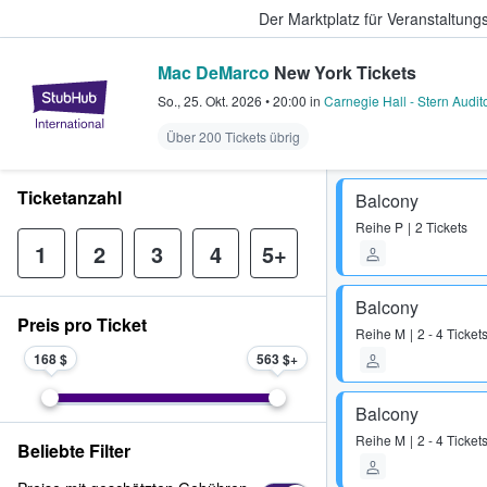
Der Marktplatz für Veranstaltungs
Mac DeMarco
New York Tickets
StubHub - Wo Fans Tickets kauf
So., 25. Okt. 2026
•
20:00
in
Carnegie Hall - Stern Audit
Über 200 Tickets übrig
Ticketanzahl
Balcony
Reihe
P
2 Tickets
1
2
3
4
5+
Balcony
Preis pro Ticket
Reihe
M
2 - 4 Ticket
168 $
563 $
Balcony
Reihe
M
2 - 4 Ticket
Beliebte Filter