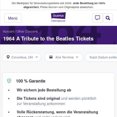
Der Marktplatz für Veranstaltungstickets seit 2009.
Jede Bestellung ist 100%
ans Tickets kaufen & verkaufen
1964
abgesichert.
Preise können vom Originalpreis abweichen.
StubHub - Wo Fans
Menü
Konzert
/
Other Concerts
1964 A Tribute to the Beatles Tickets
Columbus, OH
Alle Termine
Nach Datum sortie
100 % Garantie
Wir sichern jede Bestellung ab
Die Tickets sind original
und werden pünktlich
zur Veranstaltung ankommen
Volle Rückerstattung, wenn die Veranstaltung