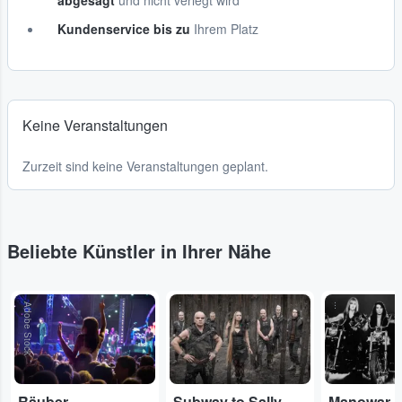
abgesagt
und nicht verlegt wird
Kundenservice bis zu
Ihrem Platz
Keine Veranstaltungen
Zurzeit sind keine Veranstaltungen geplant.
Beliebte Künstler in Ihrer Nähe
Adobe Stock
...
...
Räuber
Subway to Sally
Manowar