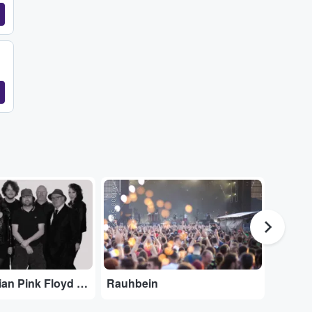
Adobe Stock
...
The Australian Pink Floyd Show
Rauhbein
Danko