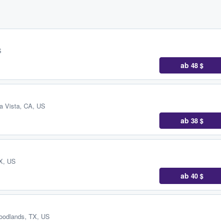
S
ab
48 $
a Vista, CA, US
ab
38 $
TX, US
ab
40 $
oodlands, TX, US