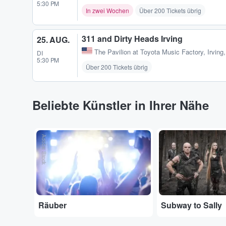
5:30 PM
In zwei Wochen
Über 200 Tickets übrig
311 and Dirty Heads Irving
25. AUG.
The Pavilion at Toyota Music Factory
,
Irving
DI
5:30 PM
Über 200 Tickets übrig
Beliebte Künstler in Ihrer Nähe
Adobe Stock
...
Räuber
Subway to Sally