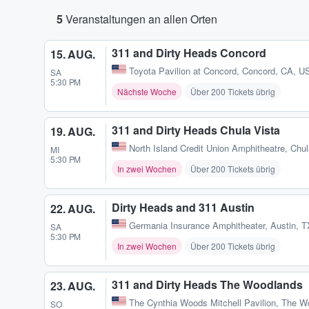
5
Veranstaltungen an allen Orten
311 and Dirty Heads Concord
15. AUG.
Toyota Pavilion at Concord
,
Concord, CA, U
SA
5:30 PM
Nächste Woche
Über 200 Tickets übrig
311 and Dirty Heads Chula Vista
19. AUG.
North Island Credit Union Amphitheatre
,
Chul
MI
5:30 PM
In zwei Wochen
Über 200 Tickets übrig
Dirty Heads and 311 Austin
22. AUG.
Germania Insurance Amphitheater
,
Austin, 
SA
5:30 PM
In zwei Wochen
Über 200 Tickets übrig
311 and Dirty Heads The Woodlands
23. AUG.
The Cynthia Woods Mitchell Pavilion
,
The W
SO