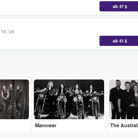
ab
47 $
, TX, US
ab
41 $
...
...
Manowar