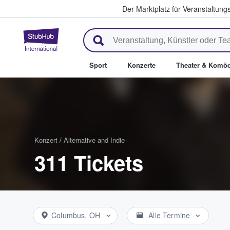
Der Marktplatz für Veranstaltungs
StubHub - Wo Fans Tickets kau
Sport
Konzerte
Theater & Komöd
Konzert
/
Alternative and Indie
311 Tickets
Columbus, OH
Alle Termine