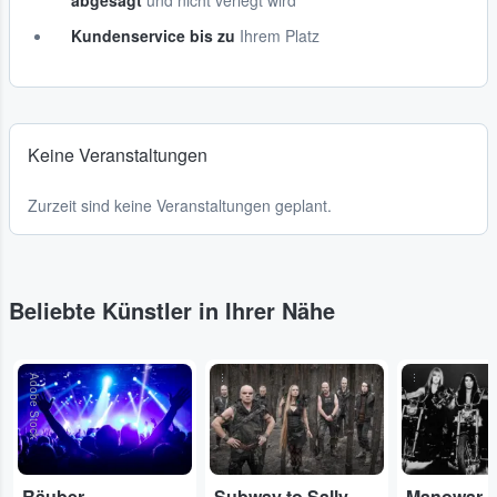
abgesagt
und nicht verlegt wird
Kundenservice bis zu
Ihrem Platz
Keine Veranstaltungen
Zurzeit sind keine Veranstaltungen geplant.
Beliebte Künstler in Ihrer Nähe
Adobe Stock
...
...
Räuber
Subway to Sally
Manowar