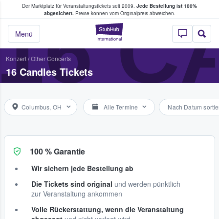
Der Marktplatz für Veranstaltungstickets seit 2009.
Jede Bestellung ist 100%
ans Tickets kaufen & verkaufen
16 C
abgesichert.
Preise können vom Originalpreis abweichen.
StubHub - Wo Fans
Menü
Konzert
/
Other Concerts
16 Candles Tickets
Columbus, OH
Alle Termine
Nach Datum sortie
100 % Garantie
Wir sichern jede Bestellung ab
Die Tickets sind original
und werden pünktlich
zur Veranstaltung ankommen
Volle Rückerstattung, wenn die Veranstaltung