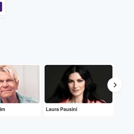
...
...
eim
Laura Pausini
Roland