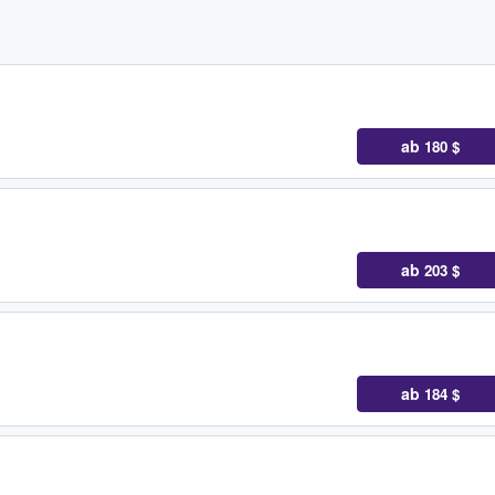
ab
180 $
ab
203 $
ab
184 $