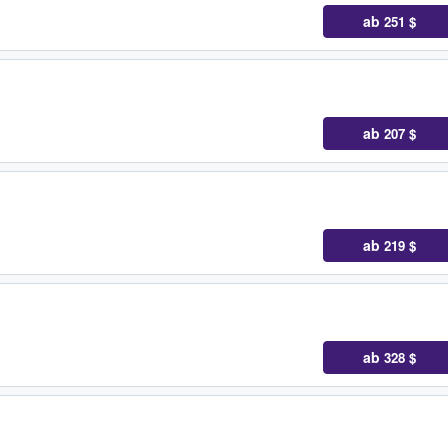
ab
251 $
ab
207 $
ab
219 $
ab
328 $