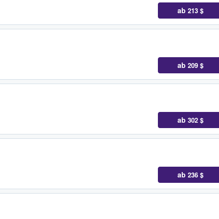
ab
213 $
ab
209 $
ab
302 $
ab
236 $