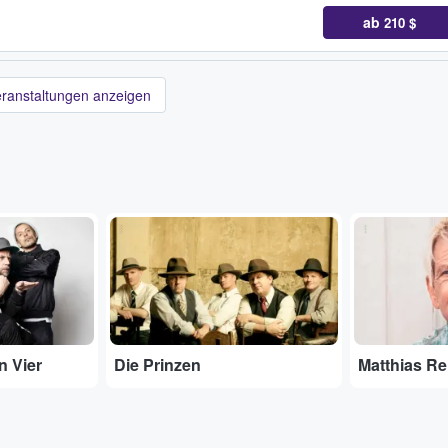
ab
210 $
eranstaltungen anzeigen
...
...
n Vier
Die Prinzen
Matthias R