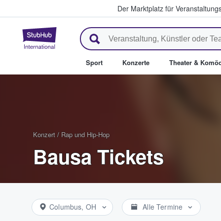
Der Marktplatz für Veranstaltungs
StubHub - Wo Fans Tickets kau
Sport
Konzerte
Theater & Komöd
Konzert
/
Rap und Hip-Hop
Bausa Tickets
Columbus, OH
Alle Termine