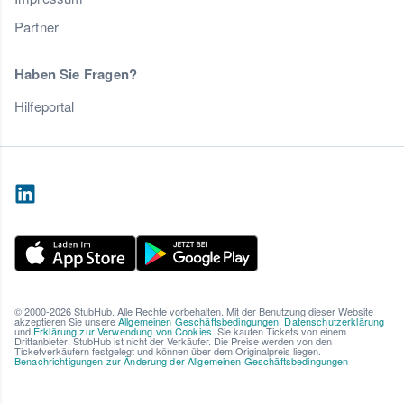
Partner
Haben Sie Fragen?
Hilfeportal
© 2000-2026 StubHub. Alle Rechte vorbehalten. Mit der Benutzung dieser Website
akzeptieren Sie unsere
Allgemeinen Geschäftsbedingungen
,
Datenschutzerklärung
und
Erklärung zur Verwendung von Cookies
. Sie kaufen Tickets von einem
Drittanbieter; StubHub ist nicht der Verkäufer. Die Preise werden von den
Ticketverkäufern festgelegt und können über dem Originalpreis liegen.
Benachrichtigungen zur Änderung der Allgemeinen Geschäftsbedingungen