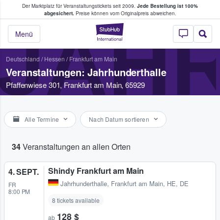
Der Marktplatz für Veranstaltungstickets seit 2009.
Jede Bestellung ist 100%
ans Tickets kaufen & verkaufen
abgesichert.
Preise können vom Originalpreis abweichen.
JAH
StubHub - Wo Fans
Menü
Deutschland
/
Hessen
/
Frankfurt am Main
Veranstaltungen: Jahrhunderthalle
Pfaffenwiese 301, Frankfurt am Main, 65929
Alle Termine
Nach Datum sortieren
34
Veranstaltungen an allen Orten
Shindy Frankfurt am Main
4. SEPT.
Jahrhunderthalle
,
Frankfurt am Main, HE, DE
FR
8:00 PM
8 tickets available
128 $
ab