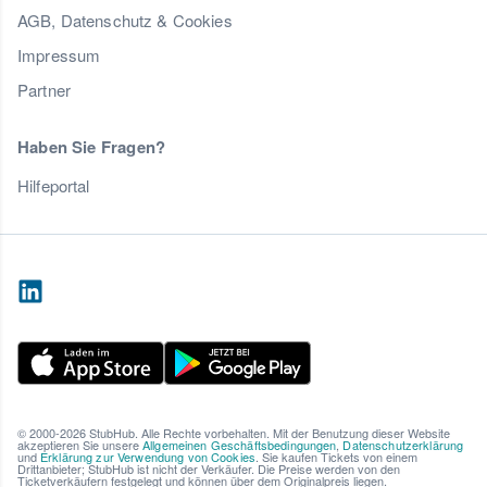
AGB, Datenschutz & Cookies
Impressum
Partner
Haben Sie Fragen?
Hilfeportal
© 2000-2026 StubHub. Alle Rechte vorbehalten. Mit der Benutzung dieser Website
akzeptieren Sie unsere
Allgemeinen Geschäftsbedingungen
,
Datenschutzerklärung
und
Erklärung zur Verwendung von Cookies
. Sie kaufen Tickets von einem
Drittanbieter; StubHub ist nicht der Verkäufer. Die Preise werden von den
Ticketverkäufern festgelegt und können über dem Originalpreis liegen.