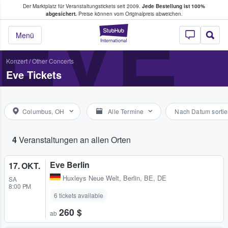
Der Marktplatz für Veranstaltungstickets seit 2009.
Jede Bestellung ist 100%
ans Tickets kaufen & verkaufen
EVE
abgesichert.
Preise können vom Originalpreis abweichen.
StubHub - Wo Fans
Menü
Konzert
/
Other Concerts
Eve Tickets
Columbus, OH
Alle Termine
Nach Datum sortie
4
Veranstaltungen an allen Orten
Eve Berlin
17. OKT.
Huxleys Neue Welt
,
Berlin, BE, DE
SA
8:00 PM
6 tickets available
260 $
ab