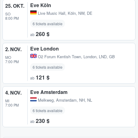
Eve Köln
25. OKT.
Live Music Hall
,
Köln, NW, DE
SO
8:00 PM
6 tickets available
260 $
ab
Eve London
2. NOV.
O2 Forum Kentish Town
,
London, LND, GB
MO
7:00 PM
6 tickets available
121 $
ab
Eve Amsterdam
4. NOV.
Melkweg
,
Amsterdam, NH, NL
MI
7:00 PM
6 tickets available
230 $
ab