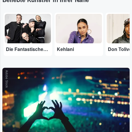
...
...
...
Die Fantastischen Vier
Kehlani
Don Tolive
Adobe Stock