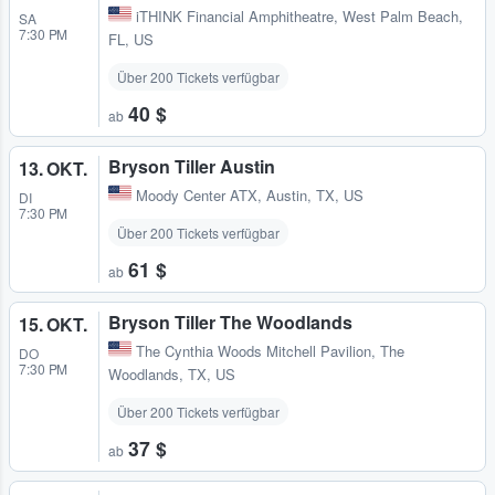
iTHINK Financial Amphitheatre
,
West Palm Beach,
SA
7:30 PM
FL, US
Über 200 Tickets verfügbar
40 $
ab
Bryson Tiller Austin
13. OKT.
Moody Center ATX
,
Austin, TX, US
DI
7:30 PM
Über 200 Tickets verfügbar
61 $
ab
Bryson Tiller The Woodlands
15. OKT.
The Cynthia Woods Mitchell Pavilion
,
The
DO
7:30 PM
Woodlands, TX, US
Über 200 Tickets verfügbar
37 $
ab