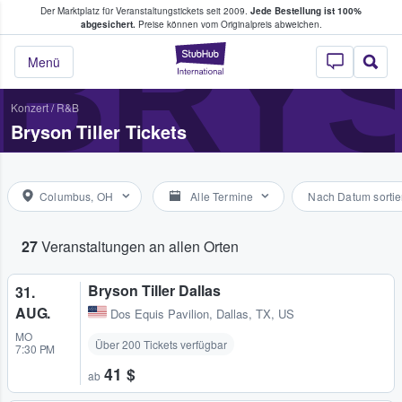
Der Marktplatz für Veranstaltungstickets seit 2009.
Jede Bestellung ist 100%
ans Tickets kaufen & verkaufen
BRYS
abgesichert.
Preise können vom Originalpreis abweichen.
StubHub - Wo Fans
Menü
Konzert
/
R&B
Bryson Tiller Tickets
Columbus, OH
Alle Termine
Nach Datum sortie
27
Veranstaltungen an allen Orten
Bryson Tiller Dallas
31.
AUG.
Dos Equis Pavilion
,
Dallas, TX, US
MO
Über 200 Tickets verfügbar
7:30 PM
41 $
ab