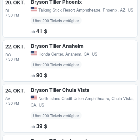
Bryson Tiller Phoenix
20. OKT.
Talking Stick Resort Amphitheatre
,
Phoenix, AZ, US
DI
7:30 PM
Über 200 Tickets verfügbar
41 $
ab
Bryson Tiller Anaheim
22. OKT.
Honda Center
,
Anaheim, CA, US
DO
7:30 PM
Über 200 Tickets verfügbar
90 $
ab
Bryson Tiller Chula Vista
24. OKT.
North Island Credit Union Amphitheatre
,
Chula Vista,
SA
7:30 PM
CA, US
Über 200 Tickets verfügbar
39 $
ab