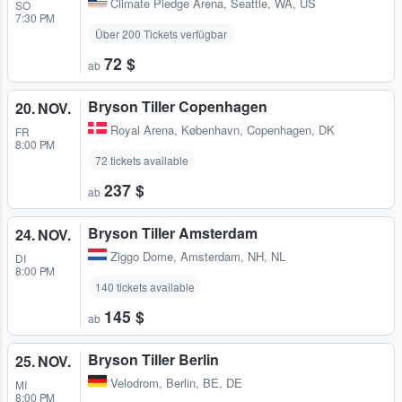
Climate Pledge Arena
,
Seattle, WA, US
SO
7:30 PM
Über 200 Tickets verfügbar
72 $
ab
Bryson Tiller Copenhagen
20. NOV.
Royal Arena
,
København, Copenhagen, DK
FR
8:00 PM
72 tickets available
237 $
ab
Bryson Tiller Amsterdam
24. NOV.
Ziggo Dome
,
Amsterdam, NH, NL
DI
8:00 PM
140 tickets available
145 $
ab
Bryson Tiller Berlin
25. NOV.
Velodrom
,
Berlin, BE, DE
MI
8:00 PM