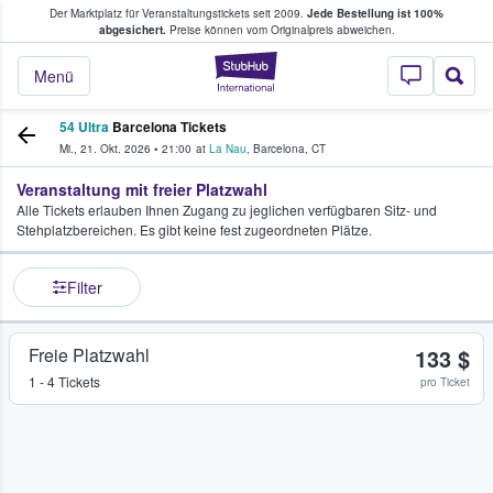
Der Marktplatz für Veranstaltungstickets seit 2009.
Jede Bestellung ist 100%
ans Tickets kaufen & verkaufen
abgesichert.
Preise können vom Originalpreis abweichen.
StubHub - Wo Fans
Menü
54 Ultra
Barcelona Tickets
Mi., 21. Okt. 2026
•
21:00
at
La Nau
,
Barcelona
,
CT
Veranstaltung mit freier Platzwahl
Alle Tickets erlauben Ihnen Zugang zu jeglichen verfügbaren Sitz- und
Stehplatzbereichen. Es gibt keine fest zugeordneten Plätze.
Filter
Freie Platzwahl
133 $
1 - 4 Tickets
pro Ticket