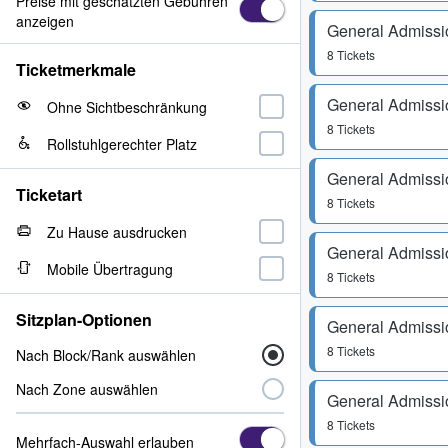
Preise mit geschätzten Gebühren
anzeigen
General Admissi
8 Tickets
Ticketmerkmale
General Admissi
Ohne Sichtbeschränkung
8 Tickets
Rollstuhlgerechter Platz
General Admissi
Ticketart
8 Tickets
Zu Hause ausdrucken
General Admissi
Mobile Übertragung
8 Tickets
Sitzplan-Optionen
General Admissi
8 Tickets
Nach Block/Rank auswählen
Nach Zone auswählen
General Admissi
8 Tickets
Mehrfach-Auswahl erlauben