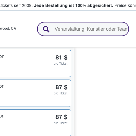
tickets seit 2009.
Jede Bestellung ist 100% abgesichert.
Preise könn
en & verkaufen
ywood
,
CA
on
81 $
pro Ticket
on
87 $
pro Ticket
on
87 $
pro Ticket