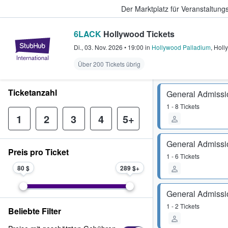
Der Marktplatz für Veranstaltungs
6LACK
Hollywood Tickets
StubHub - Wo Fans Tickets kauf
Di., 03. Nov. 2026
•
19:00
in
Hollywood Palladium
,
Holl
Über 200 Tickets übrig
Ticketanzahl
General Admissi
1 - 8 Tickets
1
2
3
4
5+
General Admissi
Preis pro Ticket
1 - 6 Tickets
80 $
289 $
General Admissi
1 - 2 Tickets
Beliebte Filter