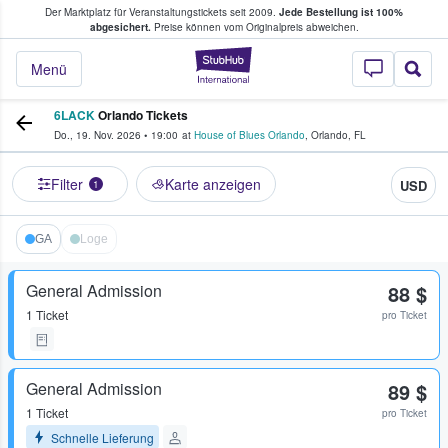
Der Marktplatz für Veranstaltungstickets seit 2009.
Jede Bestellung ist 100%
ans Tickets kaufen & verkaufen
abgesichert.
Preise können vom Originalpreis abweichen.
StubHub - Wo Fans
Menü
6LACK
Orlando Tickets
Do., 19. Nov. 2026
•
19:00
at
House of Blues Orlando
,
Orlando
,
FL
Filter
Karte anzeigen
USD
1
GA
Loge
General Admission
88 $
1 Ticket
pro Ticket
General Admission
89 $
1 Ticket
pro Ticket
Schnelle Lieferung