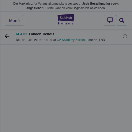
Der Marktplatz für Veranstaltungstickets seit 2009.
Jede Bestellung ist 100%
ans Tickets kaufen & verkaufen
abgesichert.
Preise können vom Originalpreis abweichen.
StubHub - Wo Fans
Menü
6LACK
London Tickets
Do., 01. Okt. 2026
•
19:00
at
O2 Academy Brixton
,
London
,
LND