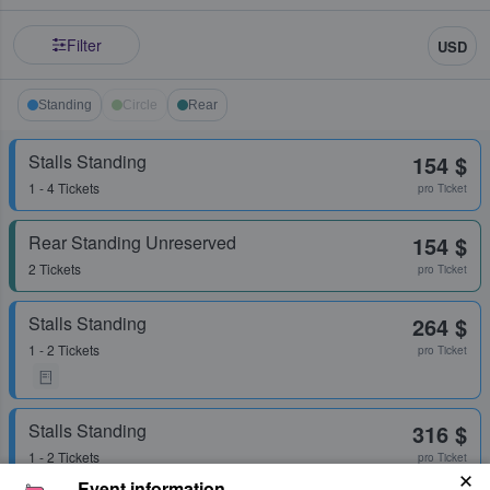
Filter
USD
Standing
Circle
Rear
Stalls Standing
154 $
1 - 4 Tickets
pro Ticket
Rear Standing Unreserved
154 $
2 Tickets
pro Ticket
Stalls Standing
264 $
1 - 2 Tickets
pro Ticket
Stalls Standing
316 $
1 - 2 Tickets
pro Ticket
Event information