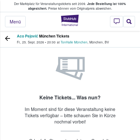
Der Marktplatz für Veranstaltungstickets seit 2009.
Jede Bestellung ist 100%
ans Tickets kaufen & verkaufen
abgesichert.
Preise können vom Originalpreis abweichen.
StubHub - Wo Fans
Menü
Aco Pejović
München Tickets
Fr., 25. Sept. 2026
•
20:00
at
TonHalle München
,
München
,
BV
Keine Tickets... Was nun?
Im Moment sind für diese Veranstaltung keine
Tickets verfügbar – bitte schauen Sie in Kürze
nochmal vorbei!