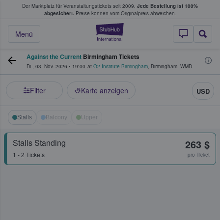
Der Marktplatz für Veranstaltungstickets seit 2009.
Jede Bestellung ist 100%
ans Tickets kaufen & verkaufen
abgesichert.
Preise können vom Originalpreis abweichen.
StubHub - Wo Fans
Menü
Against the Current
Birmingham Tickets
Di., 03. Nov. 2026
•
19:00
at
O2 Institute Birmingham
,
Birmingham
,
WMD
Filter
Karte anzeigen
USD
Stalls
Balcony
Upper
Stalls Standing
263 $
1 - 2 Tickets
pro Ticket