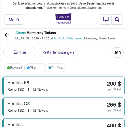
Der Marktplatz für Veranstaltungstickets seit 2009.
Jede Bestellung ist 100%
ans Tickets kaufen & verkaufen
abgesichert.
Preise können vom Originalpreis abweichen.
StubHub - Wo Fans
Menü
Aitana
Monterrey Tickets
Mi., 28. Okt. 2026
•
21:00
at
Auditorio Citibanamex
,
Monterrey
,
Nuevo León
Filter
Karte anzeigen
USD
Beyond
Platinum
Perfiles
Perfiles F8
200 $
Reihe
TBD
1 - 12 Tickets
pro Ticket
Perfiles C8
266 $
Reihe
TBD
1 - 12 Tickets
pro Ticket
Perfiles
400 $