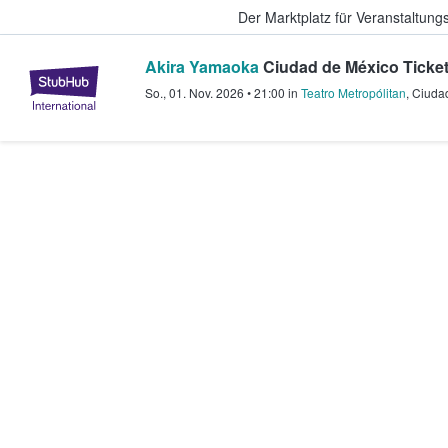
Der Marktplatz für Veranstaltungs
Akira Yamaoka
Ciudad de México Ticke
StubHub - Wo Fans Tickets kauf
So., 01. Nov. 2026
•
21:00
in
Teatro Metropólitan
,
Ciuda