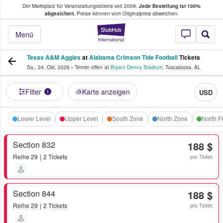
Der Marktplatz für Veranstaltungstickets seit 2009.
Jede Bestellung ist 100%
ans Tickets kaufen & verkaufen
abgesichert.
Preise können vom Originalpreis abweichen.
StubHub - Wo Fans
Menü
Texas A&M Aggies
at
Alabama Crimson Tide Football
Tickets
Sa., 24. Okt. 2026
•
Termin offen
at
Bryant Denny Stadium
,
Tuscaloosa
,
AL
Filter
Karte anzeigen
USD
1
Lower Level
Upper Level
South Zone
North Zone
North Fi
Section 832
188 $
Reihe
29
2 Tickets
pro Ticket
Section 844
188 $
Reihe
29
2 Tickets
pro Ticket