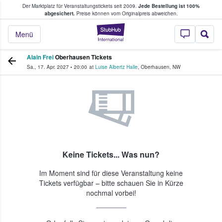
Der Marktplatz für Veranstaltungstickets seit 2009.
Jede Bestellung ist 100%
ans Tickets kaufen & verkaufen
abgesichert.
Preise können vom Originalpreis abweichen.
StubHub - Wo Fans
Menü
Alain Frei
Oberhausen Tickets
Sa., 17. Apr. 2027
•
20:00
at
Luise Albertz Halle
,
Oberhausen
,
NW
Keine Tickets... Was nun?
Im Moment sind für diese Veranstaltung keine
Tickets verfügbar – bitte schauen Sie in Kürze
nochmal vorbei!