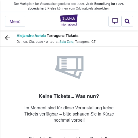
Der Marktplatz für Veranstaltungstickets seit 2009.
Jede Bestellung ist 100%
ans Tickets kaufen & verkaufen
abgesichert.
Preise können vom Originalpreis abweichen.
StubHub - Wo Fans
Menü
Alejandro Astola
Tarragona Tickets
Do., 08. Okt. 2026
•
21:00
at
Sala Zero
,
Tarragona
,
CT
Keine Tickets... Was nun?
Im Moment sind für diese Veranstaltung keine
Tickets verfügbar – bitte schauen Sie in Kürze
nochmal vorbei!