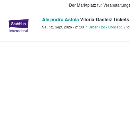
Der Marktplatz für Veranstaltungs
Alejandro Astola
Vitoria-Gasteiz Tickets
StubHub - Wo Fans Tickets kauf
Sa., 12. Sept. 2026
•
21:00
in
Urban Rock Concept
,
Vito