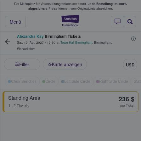
Der Marktplatz für Veranstaltungstickets seit 2009.
Jede Bestellung ist 100%
ans Tickets kaufen & verkaufen
abgesichert.
Preise können vom Originalpreis abweichen.
StubHub - Wo Fans
Menü
Alexandra Kay
Birmingham Tickets
Sa., 10. Apr. 2027
•
19:30
at
Town Hall Birmingham
,
Birmingham
,
Warwickshire
Filter
Karte anzeigen
USD
Choir Benches
Circle
Left Side Circle
Right Side Circle
Stal
Standing Area
236 $
1 - 2 Tickets
pro Ticket