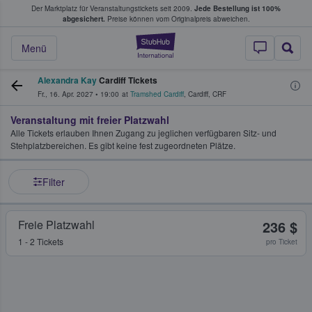
Der Marktplatz für Veranstaltungstickets seit 2009.
Jede Bestellung ist 100%
ans Tickets kaufen & verkaufen
abgesichert.
Preise können vom Originalpreis abweichen.
StubHub - Wo Fans
Menü
Alexandra Kay
Cardiff Tickets
Fr., 16. Apr. 2027
•
19:00
at
Tramshed Cardiff
,
Cardiff
,
CRF
Veranstaltung mit freier Platzwahl
Alle Tickets erlauben Ihnen Zugang zu jeglichen verfügbaren Sitz- und
Stehplatzbereichen. Es gibt keine fest zugeordneten Plätze.
Filter
Freie Platzwahl
236 $
1 - 2 Tickets
pro Ticket