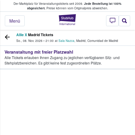
Der Marktplatz für Veranstaltungstickets seit 2009.
Jede Bestellung ist 100%
ans Tickets kaufen & verkaufen
abgesichert.
Preise können vom Originalpreis abweichen.
StubHub - Wo Fans
Menü
Allie X
Madrid Tickets
So., 08. Nov. 2026
•
21:00
at
Sala Nazca
,
Madrid
,
Comunidad de Madrid
Veranstaltung mit freier Platzwahl
Alle Tickets erlauben Ihnen Zugang zu jeglichen verfügbaren Sitz- und
Stehplatzbereichen. Es gibt keine fest zugeordneten Plätze.