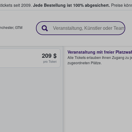
tickets seit 2009.
Jede Bestellung ist 100% abgesichert.
Preise könn
en & verkaufen
nchester
,
GTM
Veranstaltung mit freier Platzwa
209 $
Alle Tickets erlauben Ihnen Zugang zu je
pro Ticket
zugeordneten Plätze.