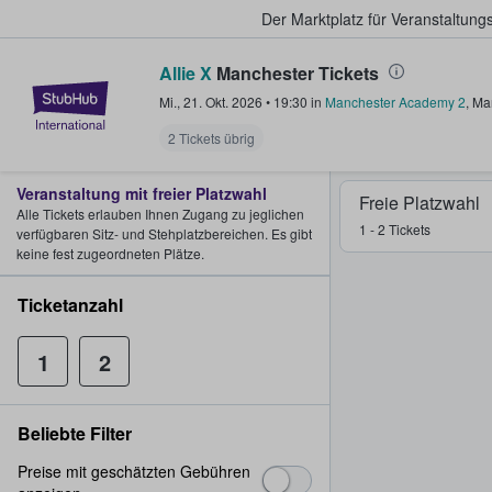
Der Marktplatz für Veranstaltungs
Allie X
Manchester Tickets
StubHub - Wo Fans Tickets kauf
Mi., 21. Okt. 2026
•
19:30
in
Manchester Academy 2
,
Ma
2 Tickets übrig
Veranstaltung mit freier Platzwahl
Freie Platzwahl
Alle Tickets erlauben Ihnen Zugang zu jeglichen
1 - 2 Tickets
verfügbaren Sitz- und Stehplatzbereichen. Es gibt
keine fest zugeordneten Plätze.
Ticketanzahl
1
2
Beliebte Filter
Preise mit geschätzten Gebühren