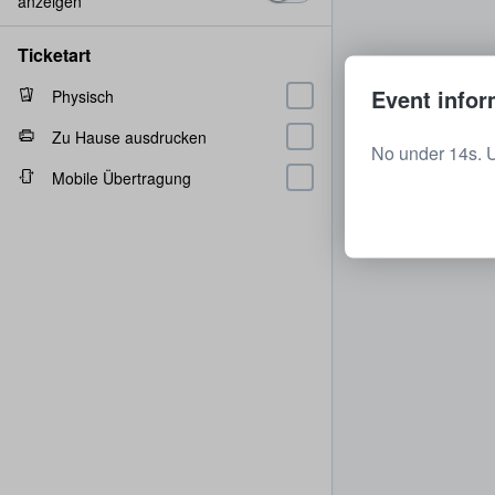
anzeigen
Ticketart
Event infor
Physisch
Zu Hause ausdrucken
No under 14s. 
Mobile Übertragung