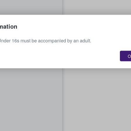
mation
Under 16s must be accompanied by an adult.
O