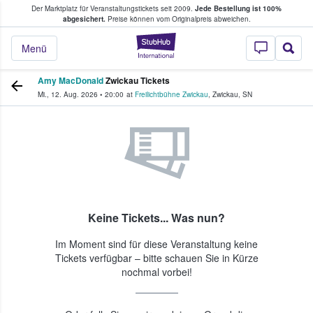
Der Marktplatz für Veranstaltungstickets seit 2009.
Jede Bestellung ist 100%
ans Tickets kaufen & verkaufen
abgesichert.
Preise können vom Originalpreis abweichen.
StubHub - Wo Fans
Menü
Amy MacDonald
Zwickau Tickets
Mi., 12. Aug. 2026
•
20:00
at
Freilichtbühne Zwickau
,
Zwickau
,
SN
Keine Tickets... Was nun?
Im Moment sind für diese Veranstaltung keine
Tickets verfügbar – bitte schauen Sie in Kürze
nochmal vorbei!