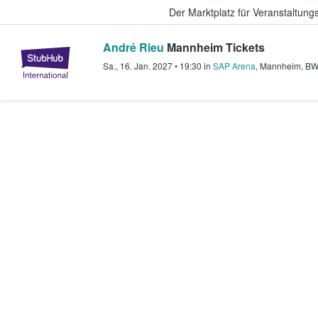
Der Marktplatz für Veranstaltungs
André Rieu
Mannheim Tickets
StubHub - Wo Fans Tickets kauf
Sa., 16. Jan. 2027
•
19:30
in
SAP Arena
,
Mannheim
,
B