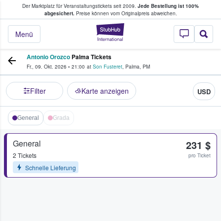
Der Marktplatz für Veranstaltungstickets seit 2009.
Jede Bestellung ist 100%
ans Tickets kaufen & verkaufen
abgesichert.
Preise können vom Originalpreis abweichen.
StubHub - Wo Fans
Menü
Antonio Orozco
Palma Tickets
Fr., 09. Okt. 2026
•
21:00
at
Son Fusteret
,
Palma
,
PM
Filter
Karte anzeigen
USD
General
Grada
General
231 $
2 Tickets
pro Ticket
Schnelle Lieferung