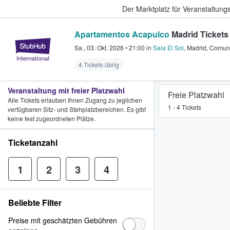
Der Marktplatz für Veranstaltungs
Apartamentos Acapulco
Madrid Tickets
StubHub - Wo Fans Tickets kauf
Sa., 03. Okt. 2026
•
21:00
in
Sala El Sol
,
Madrid
,
Comuni
4 Tickets übrig
Veranstaltung mit freier Platzwahl
Freie Platzwahl
Alle Tickets erlauben Ihnen Zugang zu jeglichen
1 - 4 Tickets
verfügbaren Sitz- und Stehplatzbereichen. Es gibt
keine fest zugeordneten Plätze.
Ticketanzahl
1
2
3
4
Beliebte Filter
Preise mit geschätzten Gebühren