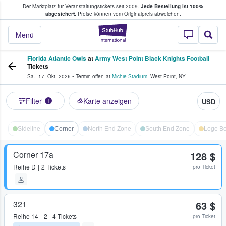
Der Marktplatz für Veranstaltungstickets seit 2009.
Jede Bestellung ist 100%
ans Tickets kaufen & verkaufen
abgesichert.
Preise können vom Originalpreis abweichen.
StubHub - Wo Fans
Menü
Florida Atlantic Owls
at
Army West Point Black Knights Football
Tickets
Sa., 17. Okt. 2026
•
Termin offen
at
Michie Stadium
,
West Point
,
NY
Filter
Karte anzeigen
USD
1
Sideline
Corner
North End Zone
South End Zone
Loge B
Corner 17a
128 $
Reihe
D
2 Tickets
pro Ticket
321
63 $
Reihe
14
2 - 4 Tickets
pro Ticket