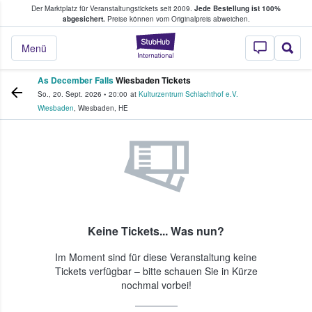
Der Marktplatz für Veranstaltungstickets seit 2009.
Jede Bestellung ist 100%
ans Tickets kaufen & verkaufen
abgesichert.
Preise können vom Originalpreis abweichen.
StubHub - Wo Fans
Menü
As December Falls
Wiesbaden Tickets
So., 20. Sept. 2026
•
20:00
at
Kulturzentrum Schlachthof e.V.
Wiesbaden
,
Wiesbaden
,
HE
Keine Tickets... Was nun?
Im Moment sind für diese Veranstaltung keine
Tickets verfügbar – bitte schauen Sie in Kürze
nochmal vorbei!