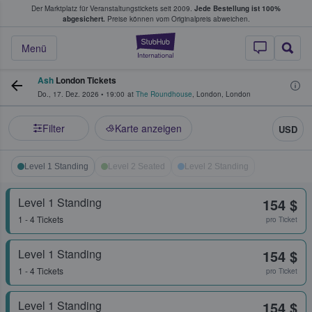
Der Marktplatz für Veranstaltungstickets seit 2009.
Jede Bestellung ist 100%
ans Tickets kaufen & verkaufen
abgesichert.
Preise können vom Originalpreis abweichen.
StubHub - Wo Fans
Menü
Ash
London Tickets
Do., 17. Dez. 2026
•
19:00
at
The Roundhouse
,
London
,
London
Filter
Karte anzeigen
USD
Level 1 Standing
Level 2 Seated
Level 2 Standing
Level 1 Standing
154 $
1 - 4 Tickets
pro Ticket
Level 1 Standing
154 $
1 - 4 Tickets
pro Ticket
Level 1 Standing
154 $