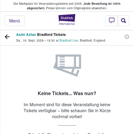
Der Marktplatz für Veranstaltungstickets seit 2009.
Jede Bestellung ist 100%
ans Tickets kaufen & verkaufen
abgesichert.
Preise können vom Originalpreis abweichen.
StubHub - Wo Fans
Menü
Asim Azhar
Bradford Tickets
Sa., 19. Sept. 2026
•
19:30
at
Bradford Live
,
Bradford
,
England
Keine Tickets... Was nun?
Im Moment sind für diese Veranstaltung keine
Tickets verfügbar – bitte schauen Sie in Kürze
nochmal vorbei!