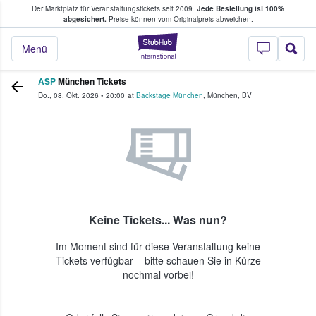
Der Marktplatz für Veranstaltungstickets seit 2009.
Jede Bestellung ist 100%
ans Tickets kaufen & verkaufen
abgesichert.
Preise können vom Originalpreis abweichen.
StubHub - Wo Fans
Menü
ASP
München Tickets
Do., 08. Okt. 2026
•
20:00
at
Backstage München
,
München
,
BV
Keine Tickets... Was nun?
Im Moment sind für diese Veranstaltung keine
Tickets verfügbar – bitte schauen Sie in Kürze
nochmal vorbei!