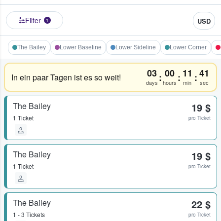
Filter
USD
1
The Bailey
Lower Baseline
Lower Sideline
Lower Corner
03
00
11
41
:
:
:
In ein paar Tagen ist es so weit!
days
hours
min
sec
The Bailey
19 $
1 Ticket
pro Ticket
The Bailey
19 $
1 Ticket
pro Ticket
The Bailey
22 $
1 - 3 Tickets
pro Ticket