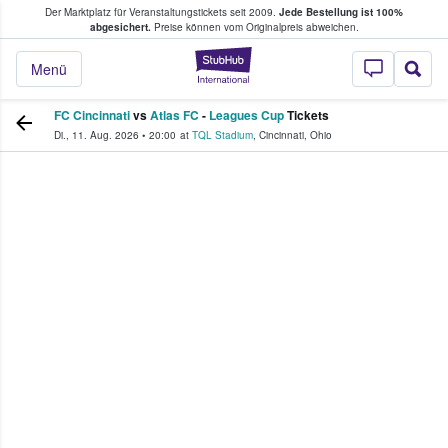
Der Marktplatz für Veranstaltungstickets seit 2009.
Jede Bestellung ist 100%
ans Tickets kaufen & verkaufen
abgesichert.
Preise können vom Originalpreis abweichen.
StubHub - Wo Fans
Menü
FC Cincinnati
vs
Atlas FC
-
Leagues Cup
Tickets
Di., 11. Aug. 2026
•
20:00
at
TQL Stadium
,
Cincinnati
,
Ohio