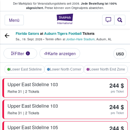
Der Marktplatz für Veranstaltungstickets seit 2009.
Jede Bestellung ist 100%
ans Tickets kaufen & verkaufen
abgesichert.
Preise können vom Originalpreis abweichen.
StubHub - Wo Fans
Menü
Florida Gators
at
Auburn Tigers Football
Tickets
Sa., 19. Sept. 2026
•
Termin offen
at
Jordan-Hare Stadium
,
Auburn
,
AL
Filter
Karte anzeigen
USD
1
Lower East Sideline
Lower North Corner
Lower North End Zone
Upper East Sideline 103
244 $
Reihe
31
2 Tickets
pro Ticket
Upper East Sideline 103
244 $
Reihe
31
2 Tickets
pro Ticket
Upper East Sideline 105
244 $