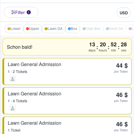
Filter
USD
1
Lower
Upper
Lawn GA
Box
Club Box
Deck GA
L
13
20
52
27
:
:
:
Schon bald!
days
hours
min
sec
Lawn General Admission
44 $
1 - 2 Tickets
pro Ticket
Lawn General Admission
46 $
1 - 4 Tickets
pro Ticket
Lawn General Admission
46 $
1 Ticket
pro Ticket