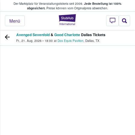
Der Marktplatz für Veranstaltungstickets seit 2009.
Jede Bestellung ist 100%
ans Tickets kaufen & verkaufen
abgesichert.
Preise können vom Originalpreis abweichen.
StubHub - Wo Fans
Menü
Avenged Sevenfold
&
Good Charlotte
Dallas Tickets
Fr., 21. Aug. 2026
•
18:00
at
Dos Equis Pavilion
,
Dallas
,
TX