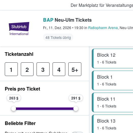
Der Marktplatz für Veranstaltungs
BAP
Neu-Ulm Tickets
StubHub - Wo Fans Tickets kauf
Fr., 11. Dez. 2026
•
19:30
in
Ratiopharm Arena
,
Neu-Ul
48 Tickets übrig
Ticketanzahl
Block 12
1 - 6 Tickets
1
2
3
4
5+
Block 1
1 - 6 Tickets
Preis pro Ticket
263 $
291 $
Block 11
1 - 6 Tickets
Block 13
Beliebte Filter
1 - 6 Tickets