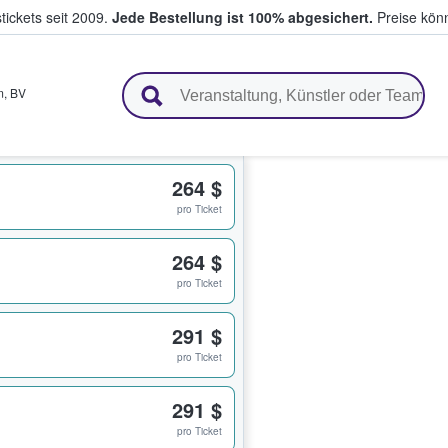
tickets seit 2009.
Jede Bestellung ist 100% abgesichert.
Preise könn
en & verkaufen
m
,
BV
264 $
pro Ticket
264 $
pro Ticket
291 $
pro Ticket
291 $
pro Ticket