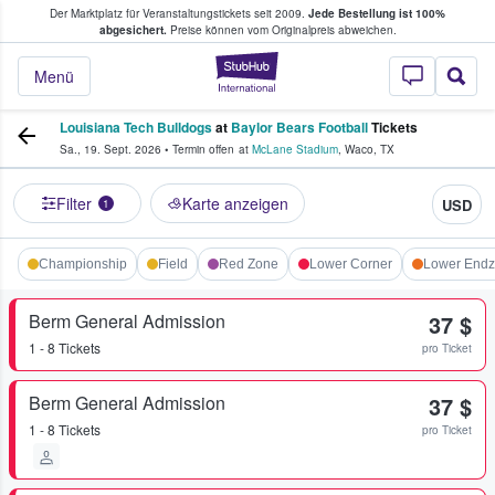
Der Marktplatz für Veranstaltungstickets seit 2009.
Jede Bestellung ist 100%
ans Tickets kaufen & verkaufen
abgesichert.
Preise können vom Originalpreis abweichen.
StubHub - Wo Fans
Menü
Louisiana Tech Bulldogs
at
Baylor Bears Football
Tickets
Sa., 19. Sept. 2026
•
Termin offen
at
McLane Stadium
,
Waco
,
TX
Filter
Karte anzeigen
USD
1
Championship
Field
Red Zone
Lower Corner
Lower End
Berm General Admission
37 $
1 - 8 Tickets
pro Ticket
Berm General Admission
37 $
1 - 8 Tickets
pro Ticket