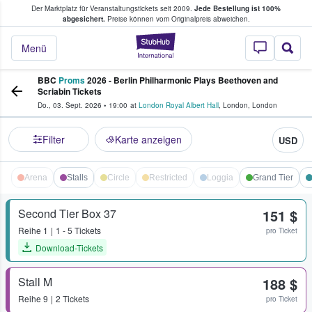
Der Marktplatz für Veranstaltungstickets seit 2009.
Jede Bestellung ist 100%
ans Tickets kaufen & verkaufen
abgesichert.
Preise können vom Originalpreis abweichen.
StubHub - Wo Fans
Menü
BBC
Proms
2026 - Berlin Philharmonic Plays Beethoven and
Scriabin Tickets
Do., 03. Sept. 2026
•
19:00
at
London Royal Albert Hall
,
London
,
London
Filter
Karte anzeigen
USD
Arena
Stalls
Circle
Restricted
Loggia
Grand Tier
Second Tier Box 37
151 $
Reihe
1
1 - 5 Tickets
pro Ticket
Download-Tickets
Stall M
188 $
Reihe
9
2 Tickets
pro Ticket