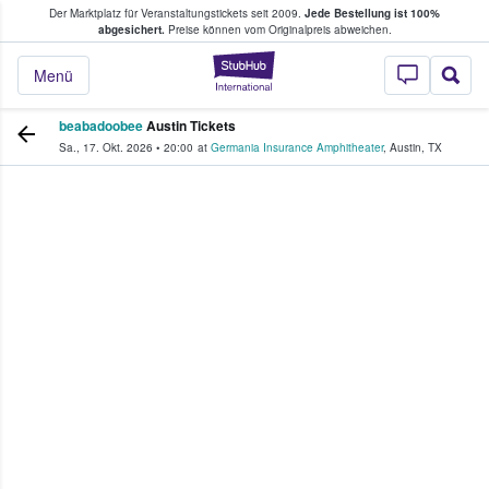
Der Marktplatz für Veranstaltungstickets seit 2009.
Jede Bestellung ist 100%
ans Tickets kaufen & verkaufen
abgesichert.
Preise können vom Originalpreis abweichen.
StubHub - Wo Fans
Menü
beabadoobee
Austin Tickets
Sa., 17. Okt. 2026
•
20:00
at
Germania Insurance Amphitheater
,
Austin
,
TX