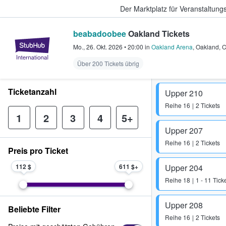
Der Marktplatz für Veranstaltungs
beabadoobee
Oakland Tickets
StubHub - Wo Fans Tickets kauf
Mo., 26. Okt. 2026
•
20:00
in
Oakland Arena
,
Oakland
,
Über 200 Tickets übrig
Ticketanzahl
Upper 210
Reihe
16
2 Tickets
1
2
3
4
5+
Upper 207
Reihe
16
2 Tickets
Preis pro Ticket
112 $
611 $
Upper 204
Reihe
18
1 - 11 Tick
Upper 208
Beliebte Filter
Reihe
16
2 Tickets