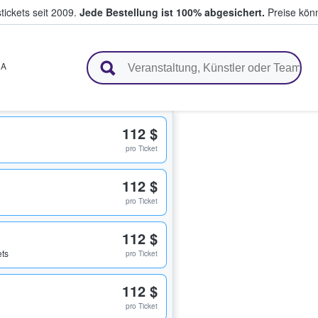
tickets seit 2009.
Jede Bestellung ist 100% abgesichert.
Preise könn
en & verkaufen
CA
112 $
pro Ticket
112 $
pro Ticket
112 $
ets
pro Ticket
112 $
pro Ticket